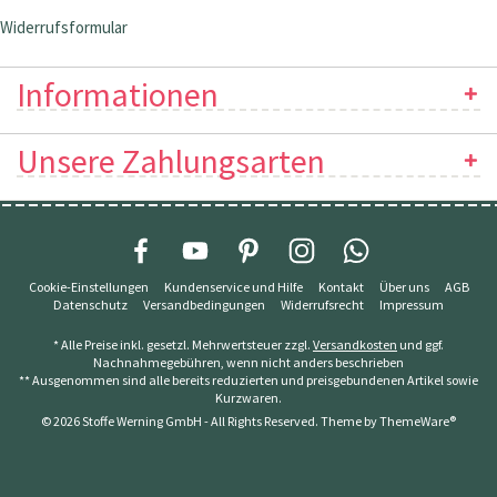
Widerrufsformular
Informationen
Unsere Zahlungsarten
Cookie-Einstellungen
Kundenservice und Hilfe
Kontakt
Über uns
AGB
Datenschutz
Versandbedingungen
Widerrufsrecht
Impressum
* Alle Preise inkl. gesetzl. Mehrwertsteuer zzgl.
Versandkosten
und ggf.
Nachnahmegebühren, wenn nicht anders beschrieben
** Ausgenommen sind alle bereits reduzierten und preisgebundenen Artikel sowie
Kurzwaren.
© 2026 Stoffe Werning GmbH - All Rights Reserved. Theme by
ThemeWare®