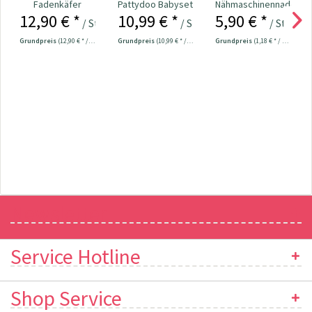
Fadenkäfer
Pattydoo Babyset
Nähmaschinennadeln
12,90 € *
10,99 € *
5,90 € *
Babyset
"Pippa"
130/705 Jersey
/ Stück
/ Stück
/ Stück
70-90...
Grundpreis
(12,90 € * / 1 Stück)
Grundpreis
(10,99 € * / 1 Stück)
Grundpreis
(1,18 € * / 1 Stück)
Newsletter
Service Hotline
Shop Service