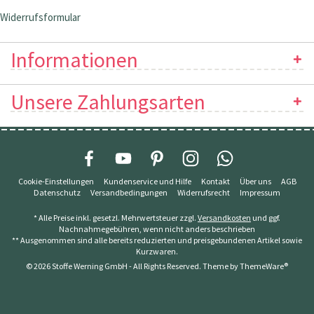
Widerrufsformular
Informationen
Unsere Zahlungsarten
Cookie-Einstellungen
Kundenservice und Hilfe
Kontakt
Über uns
AGB
Datenschutz
Versandbedingungen
Widerrufsrecht
Impressum
* Alle Preise inkl. gesetzl. Mehrwertsteuer zzgl.
Versandkosten
und ggf.
Nachnahmegebühren, wenn nicht anders beschrieben
** Ausgenommen sind alle bereits reduzierten und preisgebundenen Artikel sowie
Kurzwaren.
© 2026 Stoffe Werning GmbH - All Rights Reserved. Theme by
ThemeWare®