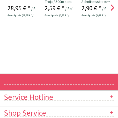
Troja / 500m sand
Schnittmusterpapier
28,95 € *
2,59 € *
2,90 € *
Col.0326
- Seidenpapier...
/ Stück
/ Stück
/ Stück
Grundpreis
(28,95 € * / 1 Stück)
Grundpreis
(0,52 € * / 100 Meter)
Grundpreis
(0,48 € * / 1 m²)
Newsletter
Service Hotline
Shop Service