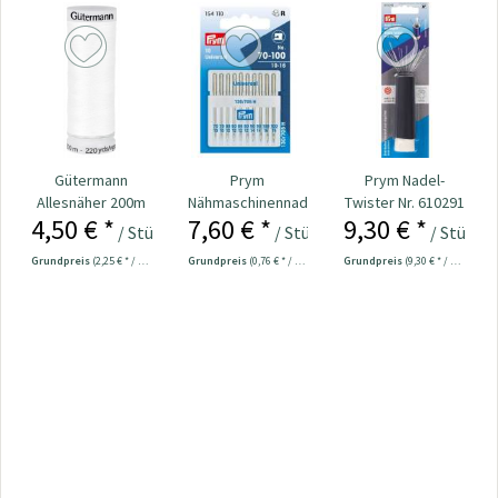
Gütermann
Prym
Prym Nadel-
Allesnäher 200m
Nähmaschinennadeln
Twister Nr. 610291
4,50 € *
7,60 € *
9,30 € *
Fb. 800 - weiß
130/705
/ Stück
/ Stück
/ Stück
Universal...
Grundpreis
(2,25 € * / 100 Meter)
Grundpreis
(0,76 € * / 1 Stück)
Grundpreis
(9,30 € * / 1 Stück)