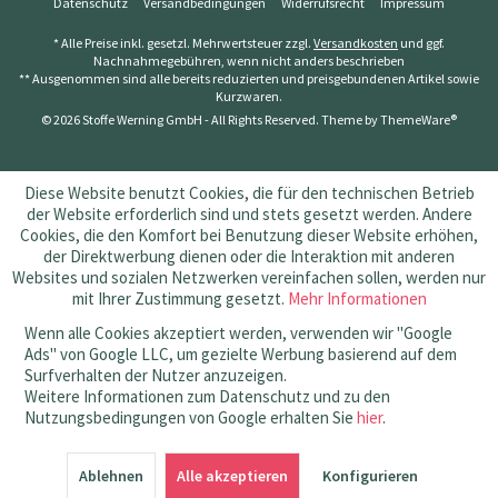
Datenschutz
Versandbedingungen
Widerrufsrecht
Impressum
* Alle Preise inkl. gesetzl. Mehrwertsteuer zzgl.
Versandkosten
und ggf.
Nachnahmegebühren, wenn nicht anders beschrieben
** Ausgenommen sind alle bereits reduzierten und preisgebundenen Artikel sowie
Kurzwaren.
© 2026 Stoffe Werning GmbH - All Rights Reserved. Theme by
ThemeWare®
Diese Website benutzt Cookies, die für den technischen Betrieb
der Website erforderlich sind und stets gesetzt werden. Andere
Cookies, die den Komfort bei Benutzung dieser Website erhöhen,
der Direktwerbung dienen oder die Interaktion mit anderen
Websites und sozialen Netzwerken vereinfachen sollen, werden nur
mit Ihrer Zustimmung gesetzt.
Mehr Informationen
Wenn alle Cookies akzeptiert werden, verwenden wir "Google
Ads" von Google LLC, um gezielte Werbung basierend auf dem
Surfverhalten der Nutzer anzuzeigen.
Weitere Informationen zum Datenschutz und zu den
Nutzungsbedingungen von Google erhalten Sie
hier
.
SEHR GUT
(4.83 / 5)
Ablehnen
aus
145
Bewertungen bei: amazon.de, shopvote.de ⓘ
Alle akzeptieren
Konfigurieren
Informationen zur Echtheit der Bewertungen