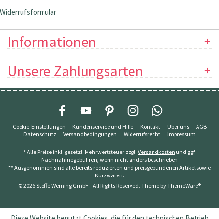
Widerrufsformular
Informationen
Unsere Zahlungsarten
Cookie-Einstellungen
Kundenservice und Hilfe
Kontakt
Über uns
AGB
Datenschutz
Versandbedingungen
Widerrufsrecht
Impressum
* Alle Preise inkl. gesetzl. Mehrwertsteuer zzgl.
Versandkosten
und ggf.
Nachnahmegebühren, wenn nicht anders beschrieben
** Ausgenommen sind alle bereits reduzierten und preisgebundenen Artikel sowie
Kurzwaren.
© 2026 Stoffe Werning GmbH - All Rights Reserved. Theme by
ThemeWare®
Diese Website benutzt Cookies, die für den technischen Betrieb