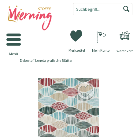
Merkzettel
Mein Konto
Warenkorb
Menü
Dekostoff Loneta grafische Blätter