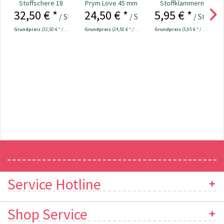
Stoffschere 18
Prym Love 45 mm
Stoffklammern
32,50 € *
24,50 € *
5,95 € *
cm Nr. 610540
klein - 20 Stück
/ Stück
/ Stück
/ Stück
Grundpreis
(32,50 € * / 1 Stück)
Grundpreis
(24,50 € * / 1 Stück)
Grundpreis
(5,95 € * / 1 Stück)
Newsletter
Service Hotline
Shop Service