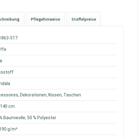
chreibung
Pflegehinweise
Staffelpreise
S1863-517
offe
sa
kostoff
ndala
cessoires, Dekorationen, Kissen, Taschen
. 140 cm
 % Baumwolle, 50 % Polyester
.190 g/m²