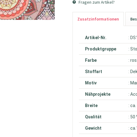
Fragen zum Artikel?
Zusatzinformationen
Bes
Artikel-Nr.
: D
Produktgruppe
: St
Farbe
: ro
Stoffart
: De
Motiv
: Ma
Nähprojekte
: Ac
Breite
: ca
Qualität
: 50
Gewicht
: ca