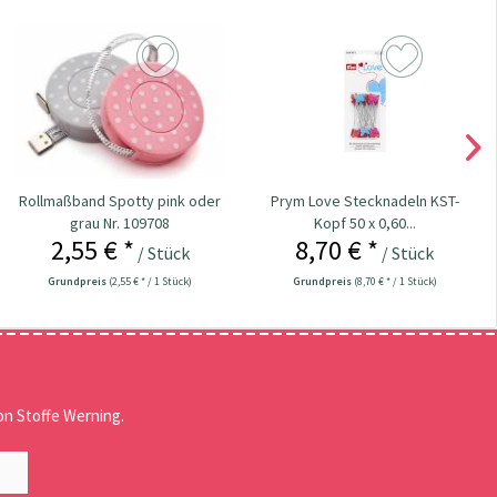
Rollmaßband Spotty pink oder
Prym Love Stecknadeln KST-
grau Nr. 109708
Kopf 50 x 0,60...
2,55 € *
8,70 € *
/ Stück
/ Stück
Grundpreis
(2,55 € * / 1 Stück)
Grundpreis
(8,70 € * / 1 Stück)
n Stoffe Werning.