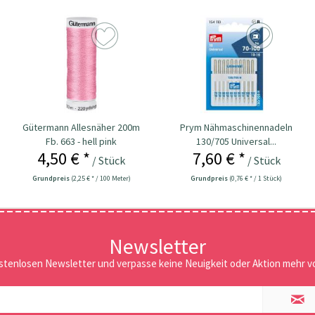
Gütermann Allesnäher 200m
Prym Nähmaschinennadeln
Fb. 663 - hell pink
130/705 Universal...
4,50 € *
7,60 € *
/ Stück
/ Stück
Grundpreis
(2,25 € * / 100 Meter)
Grundpreis
(0,76 € * / 1 Stück)
Newsletter
stenlosen Newsletter und verpasse keine Neuigkeit oder Aktion mehr vo