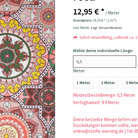
12,95 € *
/ Meter
Grundpreis:
(9,25 € * / 1 m²)
inkl. MwSt.
zzgl. Versandkosten
Sofort versandfertig, Lieferzeit ca. 
Wähle deine individuelle Länge:
Meter
1 Meter
2 Meter
3 Mete
Mindestbestellmenge: 0,5 Meter
Verfügbarkeit: 9.9 Meter
Deine bestellte Menge liefern wir 
Stückelungen kommen sollte, werd
online@stoffe-werning.de | Tel: 0