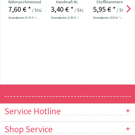
Nähmaschinennadeln
Handmaß Nr.
Stoffklammern
7,60 € *
3,40 € *
5,95 € *
130/705
610728
klein - 20 Stück
/ Stück
/ Stück
/ Stück
Universal...
Grundpreis
(0,76 € * / 1 Stück)
Grundpreis
(3,40 € * / 1 Stück)
Grundpreis
(5,95 € * / 1 Stück)
Newsletter
Service Hotline
Shop Service