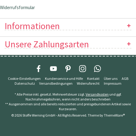
Widerrufsformular
Informationen
Unsere Zahlungsarten
Cookie-Einstellungen
Kundenservice und Hilfe
Kontakt
Über uns
AGB
Datenschutz
Versandbedingungen
Widerrufsrecht
Impressum
* Alle Preise inkl. gesetzl. Mehrwertsteuer zzgl.
Versandkosten
und ggf.
Nachnahmegebühren, wenn nicht anders beschrieben
** Ausgenommen sind alle bereits reduzierten und preisgebundenen Artikel sowie
Kurzwaren.
© 2026 Stoffe Werning GmbH - All Rights Reserved. Theme by
ThemeWare®