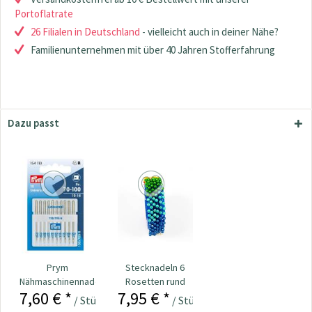
Portoflatrate
26 Filialen in Deutschland
- vielleicht auch in deiner Nähe?
Familienunternehmen mit über 40 Jahren Stofferfahrung
Dazu passt
Prym
Stecknadeln 6
Nähmaschinennadeln
Rosetten rund
7,60 € *
7,95 € *
130/705
Kopf bunt
/ Stück
/ Stück
Universal...
Nr.109534