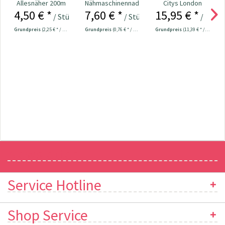
Allesnäher 200m
Nähmaschinennadeln
Citys London
4,50 € *
7,60 € *
15,95 € *
Fb. 493 -
130/705
/ Stück
/ Stück
/ Mete
mausgrau
Universal...
Grundpreis
(2,25 € * / 100 Meter)
Grundpreis
(0,76 € * / 1 Stück)
Grundpreis
(11,39 € * / 1 m²)
Newsletter
Service Hotline
Shop Service