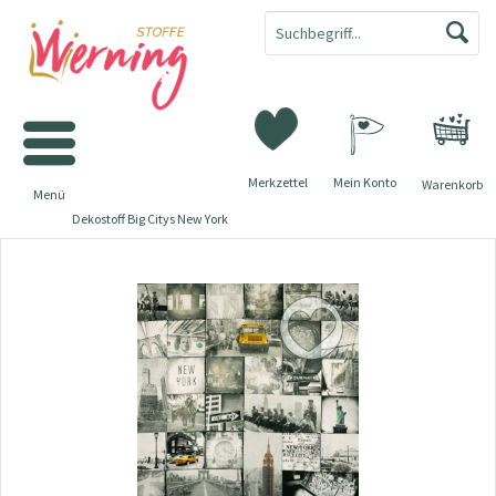
Merkzettel
Mein Konto
Warenkorb
Menü
Dekostoff Big Citys New York