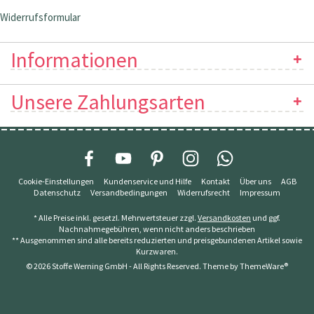
Widerrufsformular
Informationen
Unsere Zahlungsarten
Cookie-Einstellungen
Kundenservice und Hilfe
Kontakt
Über uns
AGB
Datenschutz
Versandbedingungen
Widerrufsrecht
Impressum
* Alle Preise inkl. gesetzl. Mehrwertsteuer zzgl.
Versandkosten
und ggf.
Nachnahmegebühren, wenn nicht anders beschrieben
** Ausgenommen sind alle bereits reduzierten und preisgebundenen Artikel sowie
Kurzwaren.
© 2026 Stoffe Werning GmbH - All Rights Reserved. Theme by
ThemeWare®