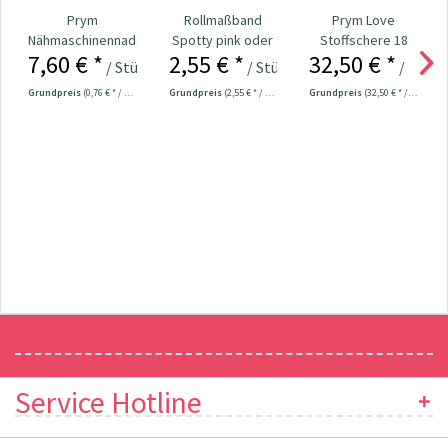
Prym
Rollmaßband
Prym Love
Nähmaschinennadeln
Spotty pink oder
Stoffschere 18
7,60 € *
2,55 € *
32,50 € *
130/705
grau Nr. 109708
cm Nr. 610540
/ Stück
/ Stück
/ Stück
Universal...
Grundpreis
(0,76 € * / 1 Stück)
Grundpreis
(2,55 € * / 1 Stück)
Grundpreis
(32,50 € * / 1 Stück)
Newsletter
Service Hotline