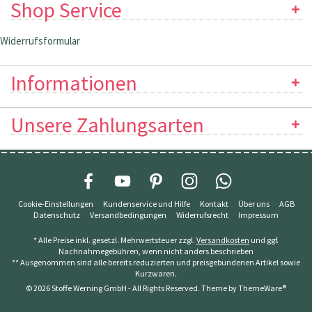
Shop Service
Widerrufsformular
Informationen
Unsere Zahlungsarten
Cookie-Einstellungen
Kundenservice und Hilfe
Kontakt
Über uns
AGB
Datenschutz
Versandbedingungen
Widerrufsrecht
Impressum
* Alle Preise inkl. gesetzl. Mehrwertsteuer zzgl.
Versandkosten
und ggf.
Nachnahmegebühren, wenn nicht anders beschrieben
** Ausgenommen sind alle bereits reduzierten und preisgebundenen Artikel sowie
Kurzwaren.
© 2026 Stoffe Werning GmbH - All Rights Reserved. Theme by
ThemeWare®