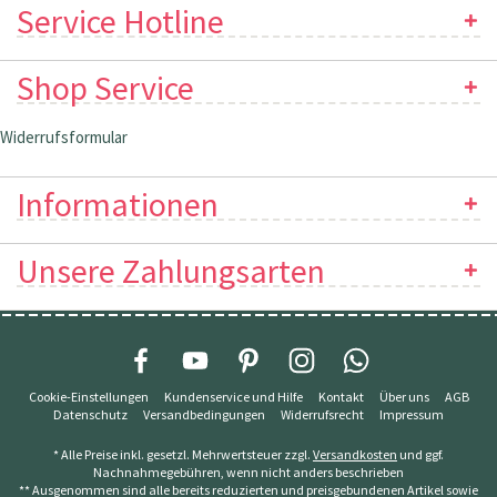
Service Hotline
Shop Service
Widerrufsformular
Informationen
Unsere Zahlungsarten
Cookie-Einstellungen
Kundenservice und Hilfe
Kontakt
Über uns
AGB
Datenschutz
Versandbedingungen
Widerrufsrecht
Impressum
* Alle Preise inkl. gesetzl. Mehrwertsteuer zzgl.
Versandkosten
und ggf.
Nachnahmegebühren, wenn nicht anders beschrieben
** Ausgenommen sind alle bereits reduzierten und preisgebundenen Artikel sowie