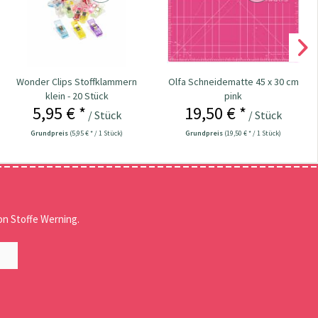
Wonder Clips Stoffklammern
Olfa Schneidematte 45 x 30 cm
klein - 20 Stück
pink
5,95 € *
19,50 € *
/ Stück
/ Stück
Grundpreis
(5,95 € * / 1 Stück)
Grundpreis
(19,50 € * / 1 Stück)
n Stoffe Werning.