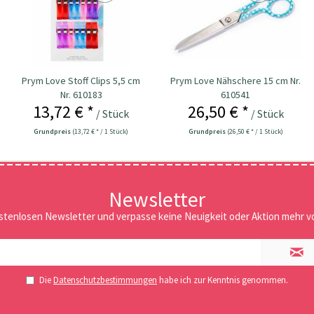
Prym Love Stoff Clips 5,5 cm
Prym Love Nähschere 15 cm Nr.
Nr. 610183
610541
13,72 € *
26,50 € *
/ Stück
/ Stück
Grundpreis
(13,72 € * / 1 Stück)
Grundpreis
(26,50 € * / 1 Stück)
Newsletter
stenlosen Newsletter und verpasse keine Neuigkeit oder Aktion mehr vo
Die
Datenschutzbestimmungen
habe ich zur Kenntnis genommen.