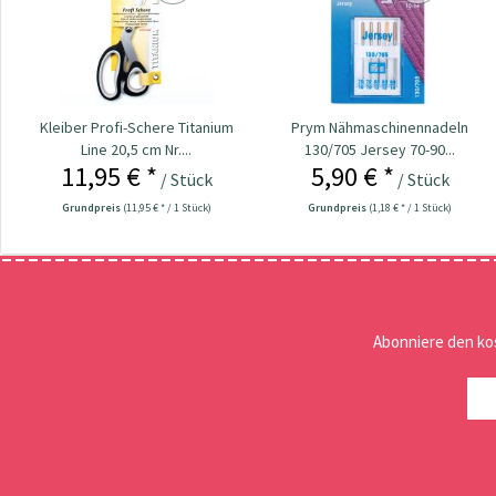
Kleiber Profi-Schere Titanium
Prym Nähmaschinennadeln
Line 20,5 cm Nr....
130/705 Jersey 70-90...
11,95 € *
5,90 € *
/ Stück
/ Stück
Grundpreis
(11,95 € * / 1 Stück)
Grundpreis
(1,18 € * / 1 Stück)
Abonniere den ko