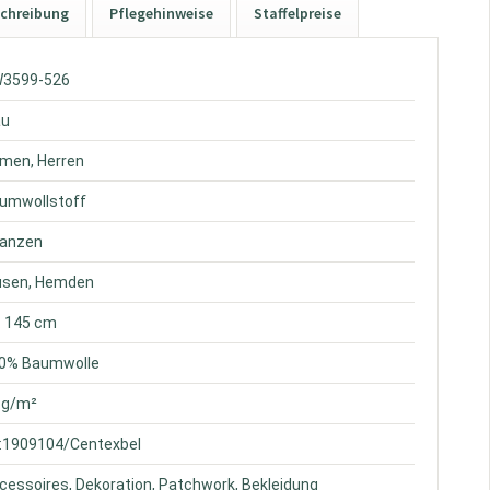
chreibung
Pflegehinweise
Staffelpreise
W3599-526
au
amen, Herren
aumwollstoff
flanzen
lusen, Hemden
a. 145 cm
00% Baumwolle
0 g/m²
l.I:1909104/Centexbel
ccessoires, Dekoration, Patchwork, Bekleidung