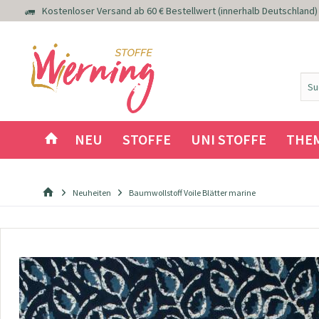
Kostenloser Versand ab 60 € Bestellwert (innerhalb Deutschland)
NEU
STOFFE
UNI STOFFE
THE
Neuheiten
Baumwollstoff Voile Blätter marine