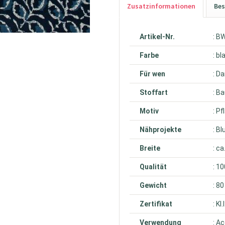
Zusatzinformationen
Bes
Artikel-Nr.
: B
Farbe
: bl
Für wen
: D
Stoffart
: B
Motiv
: P
Nähprojekte
: B
Breite
: c
Qualität
: 1
Gewicht
: 8
Zertifikat
: K
Verwendung
: A