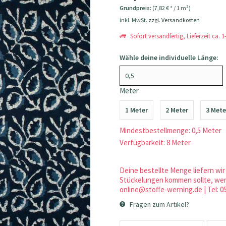
Grundpreis:
(7,82 € * / 1 m²)
inkl. MwSt.
zzgl. Versandkosten
Sofort versandfertig, Lieferzeit ca. 
Wähle deine individuelle Länge:
Meter
1 Meter
2 Meter
3 Mete
Mindestbestellmenge: 0,5 Meter
Verfügbarkeit: 8 Meter
Deine bestellte Menge liefern wir 
Stückelungen kommen sollte, werd
online@stoffe-werning.de | Tel: 0
Fragen zum Artikel?