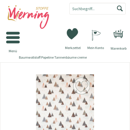
Merkzettel
Mein Konto
Warenkorb
Menü
Baumwollstoff Popeline Tannenbäume creme