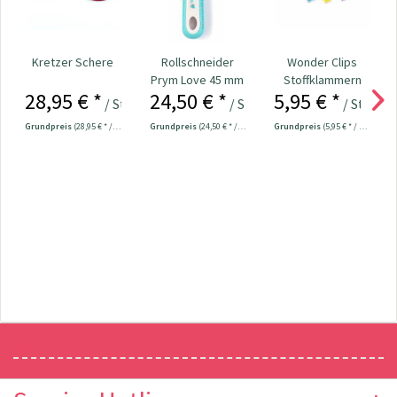
Kretzer Schere
Rollschneider
Wonder Clips
Prym Love 45 mm
Stoffklammern
28,95 € *
24,50 € *
5,95 € *
klein - 20 Stück
/ Stück
/ Stück
/ Stück
Grundpreis
(28,95 € * / 1 Stück)
Grundpreis
(24,50 € * / 1 Stück)
Grundpreis
(5,95 € * / 1 Stück)
Newsletter