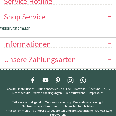
Service Hotline
Shop Service
Widerrufsformular
Informationen
Unsere Zahlungsarten
Cookie-Einstellungen
Kundenservice und Hilfe
Kontakt
Über uns
AGB
Datenschutz
Versandbedingungen
Widerrufsrecht
Impressum
* Alle Preise inkl. gesetzl. Mehrwertsteuer zzgl.
Versandkosten
und ggf.
Nachnahmegebühren, wenn nicht anders beschrieben
** Ausgenommen sind alle bereits reduzierten und preisgebundenen Artikel sowie
Kurzwaren.