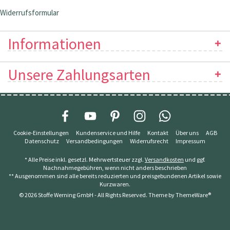
Widerrufsformular
Informationen
Unsere Zahlungsarten
Cookie-Einstellungen
Kundenservice und Hilfe
Kontakt
Über uns
AGB
Datenschutz
Versandbedingungen
Widerrufsrecht
Impressum
* Alle Preise inkl. gesetzl. Mehrwertsteuer zzgl.
Versandkosten
und ggf.
Nachnahmegebühren, wenn nicht anders beschrieben
** Ausgenommen sind alle bereits reduzierten und preisgebundenen Artikel sowie
Kurzwaren.
© 2026 Stoffe Werning GmbH - All Rights Reserved. Theme by
ThemeWare®