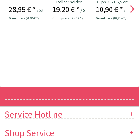
Rollschneider
Clips 2,6 + 5,5 cm
28,95 € *
19,20 € *
10,90 € *
"Mini" 28 mm Nr.
Nr. 610182
/ Stück
/ Stück
/ Stück
611371
Grundpreis
(28,95 € * / 1 Stück)
Grundpreis
(19,20 € * / 1 Stück)
Grundpreis
(10,90 € * / 1 Stück)
Newsletter
Service Hotline
Shop Service