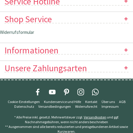
Service Hotline
Shop Service
Widerrufsformular
Informationen
Unsere Zahlungsarten
Cookie-Einstellungen
Kundenservice und Hilfe
Kontakt
Über uns
AGB
Datenschutz
Versandbedingungen
Widerrufsrecht
Impressum
* Alle Preise inkl. gesetzl. Mehrwertsteuer zzgl.
Versandkosten
und ggf.
Nachnahmegebühren, wenn nicht anders beschrieben
** Ausgenommen sind alle bereits reduzierten und preisgebundenen Artikel sowie
Kurzwaren.