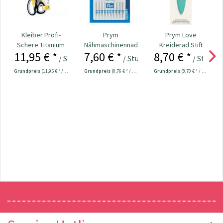
Kleiber Profi-
Prym
Prym Love
Schere Titanium
Nähmaschinennadeln
Kreiderad Stift
11,95 € *
7,60 € *
8,70 € *
Line 20,5 cm Nr....
130/705
ergonomic Nr.
/ Stück
/ Stück
/ Stück
Universal...
610958
Grundpreis
(11,95 € * / 1 Stück)
Grundpreis
(0,76 € * / 1 Stück)
Grundpreis
(8,70 € * / 1 Stück)
Newsletter