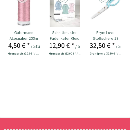
Gütermann
Schnittmuster
Prym Love
Allesnäher 200m
Fadenkäfer Kleid
Stoffschere 18
4,50 € *
12,90 € *
32,50 € *
Fb. 043 - rosa
Valentina Kinder
cm Nr. 610540
/ Stück
/ Stück
/ Stück
Grundpreis
(2,25 € * / 100 Meter)
Grundpreis
(12,90 € * / 1 Stück)
Grundpreis
(32,50 € * / 1 Stück)
Newsletter