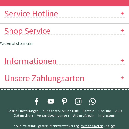
Service Hotline
Shop Service
Widerrufsformular
Informationen
Unsere Zahlungsarten
Cookie-Einstellungen
Kundenservice und Hilfe
Kontakt
Über uns
AGB
Datenschutz
Versandbedingungen
Widerrufsrecht
Impressum
* Alle Preise inkl. gesetzl. Mehrwertsteuer zzgl.
Versandkosten
und ggf.