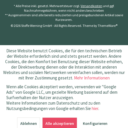
* Alle Preise inkl. gesetzl. Mehrwertsteuer zzgl.
Versandkosten
und ggf.
Nachnahmegebühren, wenn nicht anders beschrieben
** Ausgenommen sind alle bereits reduzierten und preisgebundenen Artikel sowie
Kurzwaren.
© 2026 Stoffe Werning GmbH - All Rights Reserved. Theme by
ThemeWare®
Diese Website benutzt Cookies, die für den technischen Betrieb
der Website erforderlich sind und stets gesetzt werden. Andere
Cookies, die den Komfort bei Benutzung dieser Website erhöhen,
der Direktwerbung dienen oder die Interaktion mit anderen
Websites und sozialen Netzwerken vereinfachen sollen, werden nur
mit Ihrer Zustimmung gesetzt.
Mehr Informationen
Wenn alle Cookies akzeptiert werden, verwenden wir "Google
Ads" von Google LLC, um gezielte Werbung basierend auf dem
Surfverhalten der Nutzer anzuzeigen.
Weitere Informationen zum Datenschutz und zu den
Nutzungsbedingungen von Google erhalten Sie
hier
.
SEHR GUT
(4.83 / 5)
Ablehnen
aus
145
Bewertungen bei: amazon.de, shopvote.de ⓘ
Alle akzeptieren
Konfigurieren
Informationen zur Echtheit der Bewertungen