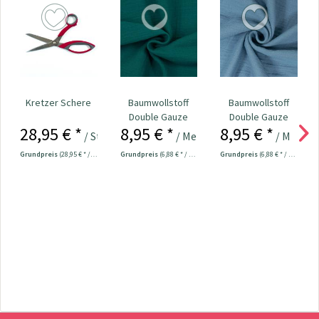
Kretzer Schere
Baumwollstoff
Baumwollstoff
Double Gauze
Double Gauze
28,95 € *
8,95 € *
8,95 € *
Musselin uni
Musselin uni
/ Stück
/ Meter
/ Meter
petrol
jeansblau
Grundpreis
(28,95 € * / 1 Stück)
Grundpreis
(6,88 € * / 1 m²)
Grundpreis
(6,88 € * / 1 m²)