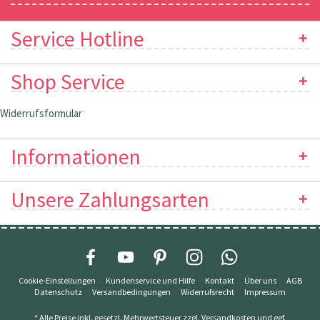
Service Hotline
Shop Service
Widerrufsformular
Informationen
Unsere Zahlungsarten
Cookie-Einstellungen
Kundenservice und Hilfe
Kontakt
Über uns
AGB
Datenschutz
Versandbedingungen
Widerrufsrecht
Impressum
* Alle Preise inkl. gesetzl. Mehrwertsteuer zzgl.
Versandkosten
und ggf.