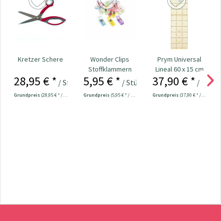
Kretzer Schere
Wonder Clips
Prym Universal
Stoffklammern
Lineal 60 x 15 cm
28,95 € *
5,95 € *
37,90 € *
klein - 20 Stück
/ Stück
/ Stück
/ Stück
Grundpreis
(28,95 € * / 1 Stück)
Grundpreis
(5,95 € * / 1 Stück)
Grundpreis
(37,90 € * / 1 Stück)
Newsletter