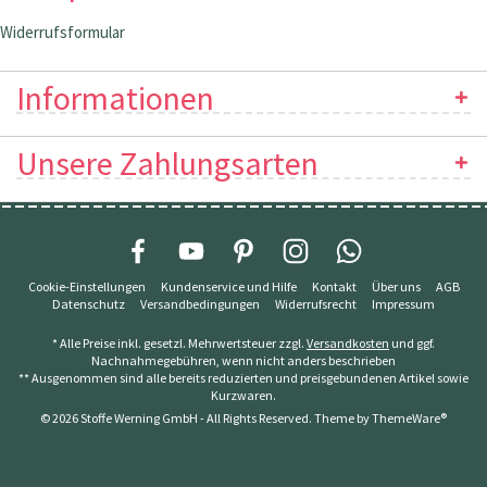
Widerrufsformular
Informationen
Unsere Zahlungsarten
Cookie-Einstellungen
Kundenservice und Hilfe
Kontakt
Über uns
AGB
Datenschutz
Versandbedingungen
Widerrufsrecht
Impressum
* Alle Preise inkl. gesetzl. Mehrwertsteuer zzgl.
Versandkosten
und ggf.
Nachnahmegebühren, wenn nicht anders beschrieben
** Ausgenommen sind alle bereits reduzierten und preisgebundenen Artikel sowie
Kurzwaren.
© 2026 Stoffe Werning GmbH - All Rights Reserved. Theme by
ThemeWare®