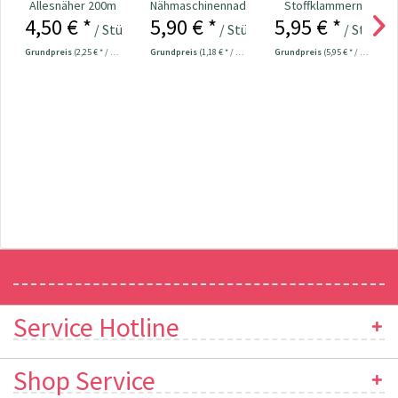
Allesnäher 200m
Nähmaschinennadeln
Stoffklammern
4,50 € *
5,90 € *
5,95 € *
Fb. 011 - marine
130/705 Jersey
klein - 20 Stück
/ Stück
/ Stück
/ Stück
70-90...
Grundpreis
(2,25 € * / 100 Meter)
Grundpreis
(1,18 € * / 1 Stück)
Grundpreis
(5,95 € * / 1 Stück)
Newsletter
Service Hotline
Shop Service