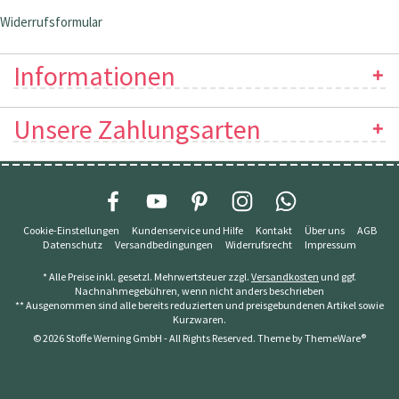
Widerrufsformular
Informationen
Unsere Zahlungsarten
Cookie-Einstellungen
Kundenservice und Hilfe
Kontakt
Über uns
AGB
Datenschutz
Versandbedingungen
Widerrufsrecht
Impressum
* Alle Preise inkl. gesetzl. Mehrwertsteuer zzgl.
Versandkosten
und ggf.
Nachnahmegebühren, wenn nicht anders beschrieben
** Ausgenommen sind alle bereits reduzierten und preisgebundenen Artikel sowie
Kurzwaren.
© 2026 Stoffe Werning GmbH - All Rights Reserved. Theme by
ThemeWare®