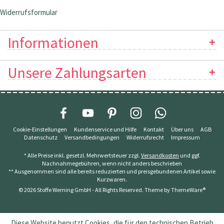
Widerrufsformular
Informationen
Unsere Zahlungsarten
Cookie-Einstellungen
Kundenservice und Hilfe
Kontakt
Über uns
AGB
Datenschutz
Versandbedingungen
Widerrufsrecht
Impressum
* Alle Preise inkl. gesetzl. Mehrwertsteuer zzgl.
Versandkosten
und ggf.
Nachnahmegebühren, wenn nicht anders beschrieben
** Ausgenommen sind alle bereits reduzierten und preisgebundenen Artikel sowie
Kurzwaren.
© 2026 Stoffe Werning GmbH - All Rights Reserved. Theme by
ThemeWare®
Diese Website benutzt Cookies, die für den technischen Betrieb