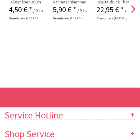
Allesnäher 200m
Nähmaschinennadeln
Digitaldruck Thor
4,50 € *
5,90 € *
22,95 € *
Fb. 000 - schwarz
130/705 Jersey
/ Stück
/ Stück
/ Mete
70-90...
Grundpreis
(2,25 € * / 100 Meter)
Grundpreis
(1,18 € * / 1 Stück)
Grundpreis
(15,30 € * / 1 m²)
Newsletter
Service Hotline
Shop Service