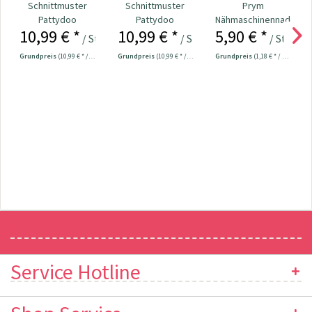
Schnittmuster
Schnittmuster
Prym
Pattydoo
Pattydoo
Nähmaschinennadeln
10,99 € *
10,99 € *
5,90 € *
Kindershirt "Leo"
Kindershirt "Paul"
130/705 Jersey
/ Stück
/ Stück
/ Stück
70-90...
Grundpreis
(10,99 € * / 1 Stück)
Grundpreis
(10,99 € * / 1 Stück)
Grundpreis
(1,18 € * / 1 Stück)
Newsletter
Service Hotline