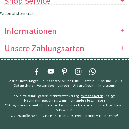
Shop Service
Widerrufsformular
Informationen
Unsere Zahlungsarten
Cookie-Einstellungen
Kundenservice und Hilfe
Kontakt
Über uns
AGB
Datenschutz
Versandbedingungen
Widerrufsrecht
Impressum
* Alle Preise inkl. gesetzl. Mehrwertsteuer zzgl.
Versandkosten
und ggf.
Nachnahmegebühren, wenn nicht anders beschrieben
** Ausgenommen sind alle bereits reduzierten und preisgebundenen Artikel sowie
Kurzwaren.
© 2026 Stoffe Werning GmbH - All Rights Reserved. Theme by
ThemeWare®