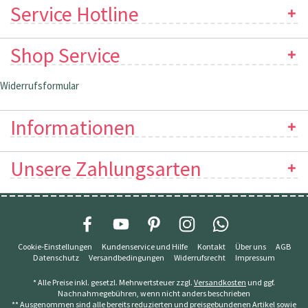
Service Hotline
Shop Service
Widerrufsformular
Informationen
Unsere Zahlungsarten
Cookie-Einstellungen
Kundenservice und Hilfe
Kontakt
Über uns
AGB
Datenschutz
Versandbedingungen
Widerrufsrecht
Impressum
* Alle Preise inkl. gesetzl. Mehrwertsteuer zzgl.
Versandkosten
und ggf.
Nachnahmegebühren, wenn nicht anders beschrieben
** Ausgenommen sind alle bereits reduzierten und preisgebundenen Artikel sowie