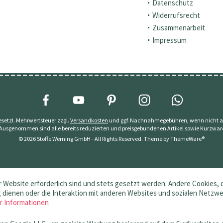
Datenschutz
Widerrufsrecht
Zusammenarbeit
Impressum
 gesetzl. Mehrwertsteuer zzgl.
Versandkosten
und ggf. Nachnahmegebühren, wenn nicht a
 Ausgenommen sind alle bereits reduzierten und preisgebundenen Artikel sowie Kurzwar
© 2026 Stoffe Werning GmbH - All Rights Reserved. Theme by
ThemeWare®
 Website erforderlich sind und stets gesetzt werden. Andere Cookies, 
dienen oder die Interaktion mit anderen Websites und sozialen Netzw
r Informationen