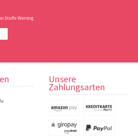
n Stoffe Werning.
nen
Unsere
Zahlungsarten
fe