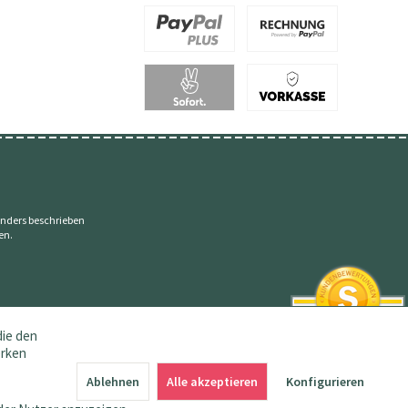
nders beschrieben
en.
die den
erken
SEHR GUT
4.83 / 5
Ablehnen
Alle akzeptieren
Konfigurieren
aus 145 Bewertungen
bei: amazon.de,