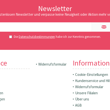
Newsletter
stenlosen Newsletter und verpasse keine Neuigkeit oder Aktion mehr vo
Die
Datenschutzbestimmungen
habe ich zur Kenntnis genommen.
ice
Informatio
Widerrufsformular
Cookie-Einstellungen
Kundenservice und Hil
Widerrufsformular
en
Unsere Filialen
gen
Über uns
AGB