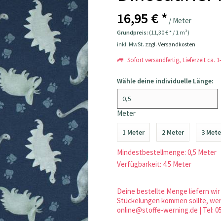
16,95 € *
/ Meter
Grundpreis:
(11,30 € * / 1 m²)
inkl. MwSt.
zzgl. Versandkosten
Sofort versandfertig, Lieferzeit ca. 
Wähle deine individuelle Länge:
Meter
1 Meter
2 Meter
3 Mete
Mindestbestellmenge: 0,5 Meter
Verfügbarkeit: 4.5 Meter
Deine bestellte Menge liefern wir 
Stückelungen kommen sollte, werd
online@stoffe-werning.de | Tel: 0