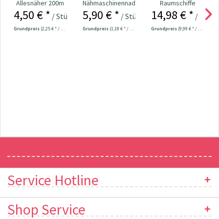
Allesnäher 200m
Nähmaschinennadeln
Raumschiffe
4,50 € *
5,90 € *
14,98 € *
Fb. 000 - schwarz
130/705 Jersey
/ Stück
/ Stück
/ Mete
70-90...
Grundpreis
(2,25 € * / 100 Meter)
Grundpreis
(1,18 € * / 1 Stück)
Grundpreis
(9,99 € * / 1 m²)
Newsletter
Service Hotline
Shop Service