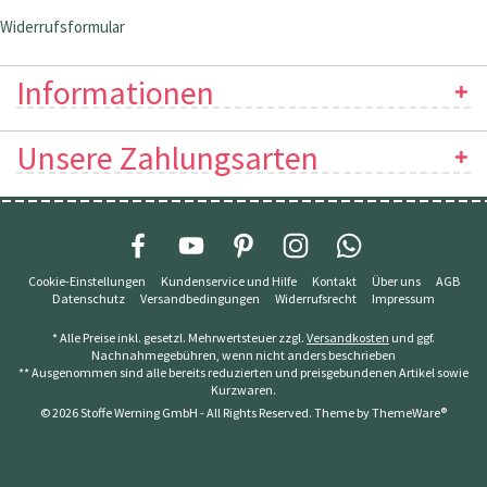
Widerrufsformular
Informationen
Unsere Zahlungsarten
Cookie-Einstellungen
Kundenservice und Hilfe
Kontakt
Über uns
AGB
Datenschutz
Versandbedingungen
Widerrufsrecht
Impressum
* Alle Preise inkl. gesetzl. Mehrwertsteuer zzgl.
Versandkosten
und ggf.
Nachnahmegebühren, wenn nicht anders beschrieben
** Ausgenommen sind alle bereits reduzierten und preisgebundenen Artikel sowie
Kurzwaren.
© 2026 Stoffe Werning GmbH - All Rights Reserved. Theme by
ThemeWare®