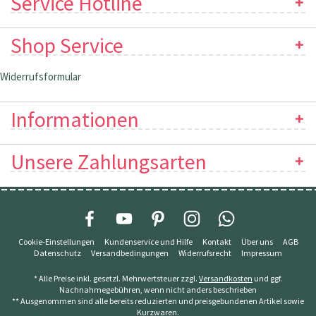
Service Hotline
Shop Service
Widerrufsformular
Informationen
Unsere Zahlungsarten
Cookie-Einstellungen
Kundenservice und Hilfe
Kontakt
Über uns
AGB
Datenschutz
Versandbedingungen
Widerrufsrecht
Impressum
* Alle Preise inkl. gesetzl. Mehrwertsteuer zzgl.
Versandkosten
und ggf.
Nachnahmegebühren, wenn nicht anders beschrieben
** Ausgenommen sind alle bereits reduzierten und preisgebundenen Artikel sowie
Kurzwaren.