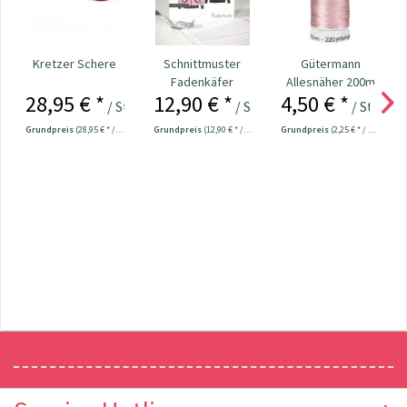
Kretzer Schere
Schnittmuster
Gütermann
Fadenkäfer
Allesnäher 200m
28,95 € *
12,90 € *
4,50 € *
Sweatjacke
Fb. 662 - altrosa
/ Stück
/ Stück
/ Stück
Kinder
Grundpreis
(28,95 € * / 1 Stück)
Grundpreis
(12,90 € * / 1 Stück)
Grundpreis
(2,25 € * / 100 Meter)
Newsletter