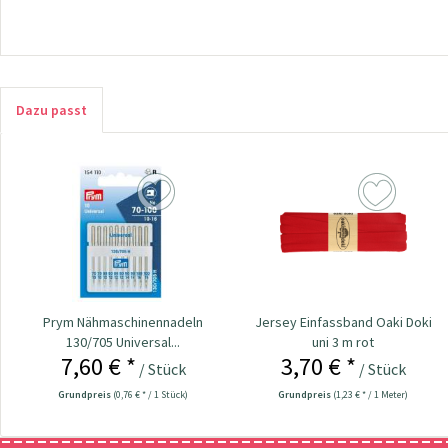
Dazu passt
Prym Nähmaschinennadeln
Jersey Einfassband Oaki Doki
130/705 Universal...
uni 3 m rot
7,60 € *
3,70 € *
/ Stück
/ Stück
Grundpreis
(0,76 € * / 1 Stück)
Grundpreis
(1,23 € * / 1 Meter)