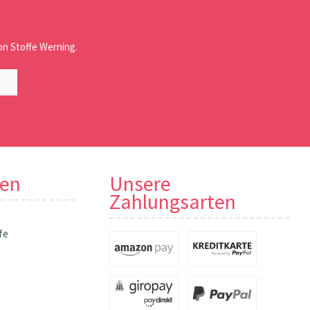
n Stoffe Werning.
nen
Unsere
Zahlungsarten
fe