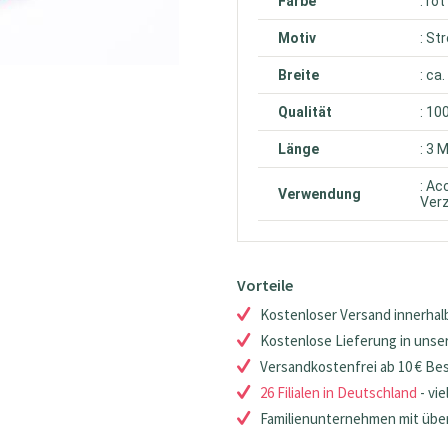
Farbe
: rot
Motiv
: St
Breite
: ca
Qualität
: 10
Länge
: 3 
: Ac
Verwendung
Ver
Vorteile
Kostenloser Versand innerhalb
Kostenlose Lieferung in unsere
Versandkostenfrei ab 10 € Be
26 Filialen in Deutschland
- vie
Familienunternehmen mit über