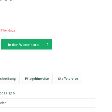
1-3 Werktage
In den
Warenkorb
chreibung
Pflegehinweise
Staffelpreise
W2068-519
nder