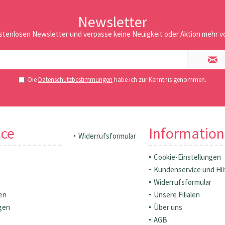
Newsletter
stenlosen Newsletter und verpasse keine Neuigkeit oder Aktion mehr vo
Die
Datenschutzbestimmungen
habe ich zur Kenntnis genommen.
ice
Informatio
Widerrufsformular
Cookie-Einstellungen
Kundenservice und Hil
Widerrufsformular
en
Unsere Filialen
gen
Über uns
AGB