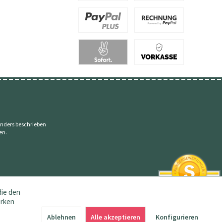
nders beschrieben
en.
die den
erken
SEHR GUT
4.83 / 5
Ablehnen
Alle akzeptieren
Konfigurieren
aus 145 Bewertungen