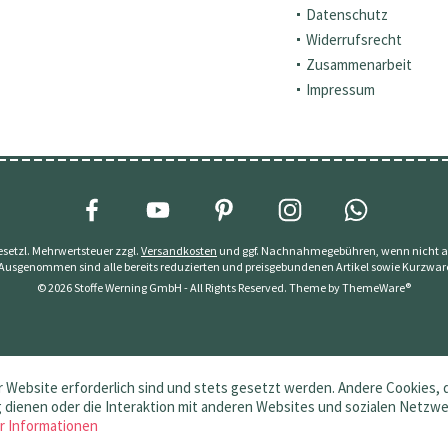
Datenschutz
Widerrufsrecht
Zusammenarbeit
Impressum
 gesetzl. Mehrwertsteuer zzgl.
Versandkosten
und ggf. Nachnahmegebühren, wenn nicht a
 Ausgenommen sind alle bereits reduzierten und preisgebundenen Artikel sowie Kurzwar
© 2026 Stoffe Werning GmbH - All Rights Reserved. Theme by
ThemeWare®
 Website erforderlich sind und stets gesetzt werden. Andere Cookies, 
dienen oder die Interaktion mit anderen Websites und sozialen Netzw
r Informationen