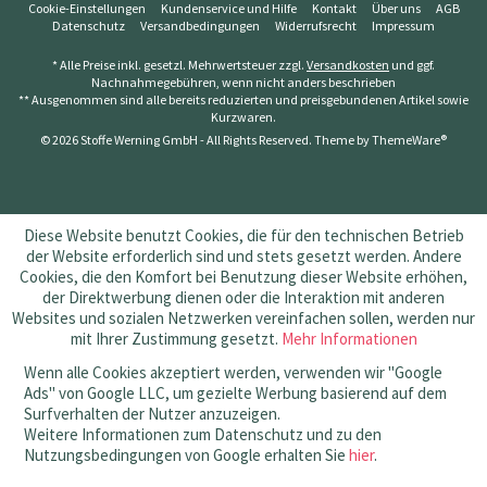
Cookie-Einstellungen
Kundenservice und Hilfe
Kontakt
Über uns
AGB
Datenschutz
Versandbedingungen
Widerrufsrecht
Impressum
* Alle Preise inkl. gesetzl. Mehrwertsteuer zzgl.
Versandkosten
und ggf.
Nachnahmegebühren, wenn nicht anders beschrieben
** Ausgenommen sind alle bereits reduzierten und preisgebundenen Artikel sowie
Kurzwaren.
© 2026 Stoffe Werning GmbH - All Rights Reserved. Theme by
ThemeWare®
Diese Website benutzt Cookies, die für den technischen Betrieb
der Website erforderlich sind und stets gesetzt werden. Andere
Cookies, die den Komfort bei Benutzung dieser Website erhöhen,
der Direktwerbung dienen oder die Interaktion mit anderen
Websites und sozialen Netzwerken vereinfachen sollen, werden nur
mit Ihrer Zustimmung gesetzt.
Mehr Informationen
Wenn alle Cookies akzeptiert werden, verwenden wir "Google
Ads" von Google LLC, um gezielte Werbung basierend auf dem
Surfverhalten der Nutzer anzuzeigen.
Weitere Informationen zum Datenschutz und zu den
Nutzungsbedingungen von Google erhalten Sie
hier
.