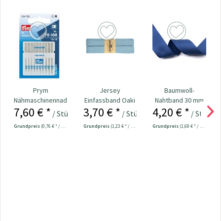
Prym
Jersey
Baumwoll-
Nähmaschinennadeln
Einfassband Oaki
Nahtband 30 mm
7,60 € *
3,70 € *
4,20 € *
130/705
Doki uni 3 m
uni 2,5 m
/ Stück
/ Stück
/ Stück
Universal...
jeansblau
jeansblau
Grundpreis
(0,76 € * / 1 Stück)
Grundpreis
(1,23 € * / 1 Meter)
Grundpreis
(1,68 € * / 1 Meter)