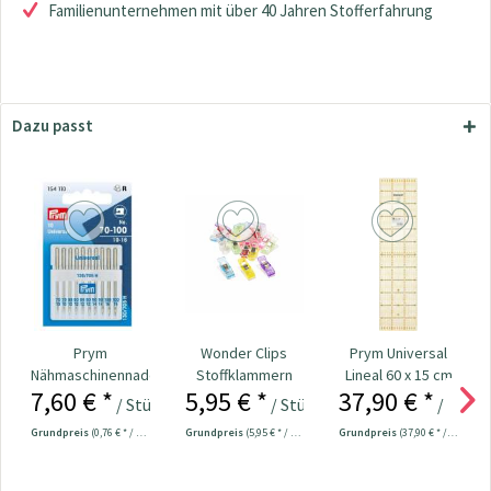
Familienunternehmen mit über 40 Jahren Stofferfahrung
Dazu passt
Prym
Wonder Clips
Prym Universal
Nähmaschinennadeln
Stoffklammern
Lineal 60 x 15 cm
7,60 € *
5,95 € *
37,90 € *
130/705
klein - 20 Stück
/ Stück
/ Stück
/ Stück
Universal...
Grundpreis
(0,76 € * / 1 Stück)
Grundpreis
(5,95 € * / 1 Stück)
Grundpreis
(37,90 € * / 1 Stück)