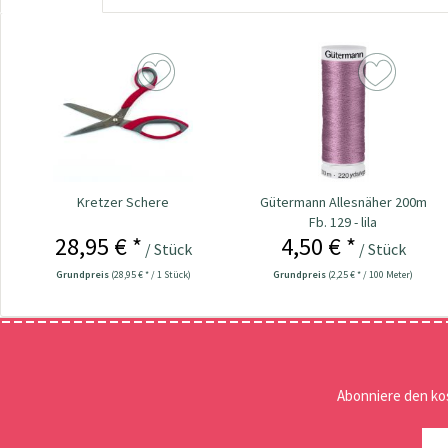
Kretzer Schere
Gütermann Allesnäher 200m
Fb. 129 - lila
28,95 € *
4,50 € *
/ Stück
/ Stück
Grundpreis
(28,95 € * / 1 Stück)
Grundpreis
(2,25 € * / 100 Meter)
Abonniere den ko