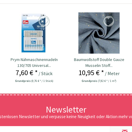
Prym Nähmaschinennadeln
Baumwollstoff Double Gauze
130/705 Universal...
Musselin Stoff...
7,60 € *
10,95 € *
/ Stück
/ Meter
Grundpreis
(0,76 € * / 1 Stück)
Grundpreis
(7,82 € * / 1 m²)
Newsletter
stenlosen Newsletter und verpasse keine Neuigkeit oder Aktion mehr vo