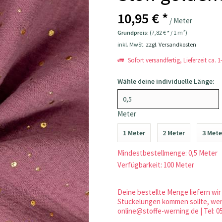
10,95 € *
/ Meter
Grundpreis:
(7,82 € * / 1 m²)
inkl. MwSt.
zzgl. Versandkosten
Sofort versandfertig, Lieferzeit ca. 
Wähle deine individuelle Länge:
Meter
1 Meter
2 Meter
3 Mete
Mindestbestellmenge: 0,5 Meter
Verfügbarkeit: 100 Meter
Deine bestellte Menge liefern wir 
Stückelungen kommen sollte, werd
online@stoffe-werning.de | Tel: 0