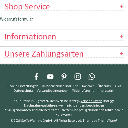
Shop Service
Widerrufsformular
Informationen
Unsere Zahlungsarten
Cookie-Einstellungen
Kundenservice und Hilfe
Kontakt
Über uns
AGB
Datenschutz
Versandbedingungen
Widerrufsrecht
Impressum
* Alle Preise inkl. gesetzl. Mehrwertsteuer zzgl.
Versandkosten
und ggf.
Nachnahmegebühren, wenn nicht anders beschrieben
** Ausgenommen sind alle bereits reduzierten und preisgebundenen Artikel sowie
Kurzwaren.
© 2026 Stoffe Werning GmbH - All Rights Reserved. Theme by
ThemeWare®