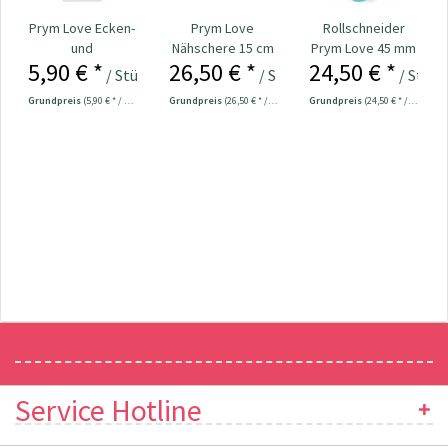
Prym Love Ecken-
Prym Love
Rollschneider
und
Nähschere 15 cm
Prym Love 45 mm
5,90 € *
26,50 € *
24,50 € *
Kantenformer Nr.
Nr. 610541
/ Stück
/ Stück
/ Stück
610192
Grundpreis
(5,90 € * / 1 Stück)
Grundpreis
(26,50 € * / 1 Stück)
Grundpreis
(24,50 € * / 1 Stück)
Newsletter
Service Hotline