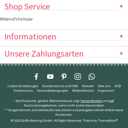
Shop Service
Widerrufsformular
Informationen
Unsere Zahlungsarten
Cookie-Einstellungen
Kundenservice und Hilfe
Kontakt
Über uns
AGB
Datenschutz
Versandbedingungen
Widerrufsrecht
Impressum
* Alle Preise inkl. gesetzl. Mehrwertsteuer zzgl.
Versandkosten
und ggf.
Nachnahmegebühren, wenn nicht anders beschrieben
** Ausgenommen sind alle bereits reduzierten und preisgebundenen Artikel sowie
Kurzwaren.
© 2026 Stoffe Werning GmbH - All Rights Reserved. Theme by
ThemeWare®