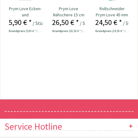
Prym Love Ecken-
Prym Love
Rollschneider
und
Nähschere 15 cm
Prym Love 45 mm
5,90 € *
26,50 € *
24,50 € *
Kantenformer Nr.
Nr. 610541
/ Stück
/ Stück
/ Stück
610192
Grundpreis
(5,90 € * / 1 Stück)
Grundpreis
(26,50 € * / 1 Stück)
Grundpreis
(24,50 € * / 1 Stück)
Newsletter
Service Hotline