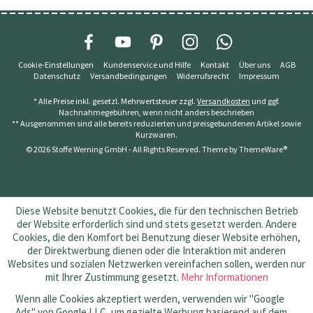
Cookie-Einstellungen
Kundenservice und Hilfe
Kontakt
Über uns
AGB
Datenschutz
Versandbedingungen
Widerrufsrecht
Impressum
* Alle Preise inkl. gesetzl. Mehrwertsteuer zzgl.
Versandkosten
und ggf.
Nachnahmegebühren, wenn nicht anders beschrieben
** Ausgenommen sind alle bereits reduzierten und preisgebundenen Artikel sowie
Kurzwaren.
© 2026 Stoffe Werning GmbH - All Rights Reserved. Theme by
ThemeWare®
Diese Website benutzt Cookies, die für den technischen Betrieb
der Website erforderlich sind und stets gesetzt werden. Andere
Cookies, die den Komfort bei Benutzung dieser Website erhöhen,
der Direktwerbung dienen oder die Interaktion mit anderen
Websites und sozialen Netzwerken vereinfachen sollen, werden nur
mit Ihrer Zustimmung gesetzt.
Mehr Informationen
Wenn alle Cookies akzeptiert werden, verwenden wir "Google
Ads" von Google LLC, um gezielte Werbung basierend auf dem