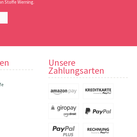
n Stoffe Werning.
nen
Unsere
Zahlungsarten
fe