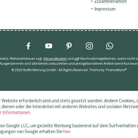
Zusammenarbeit
Impressum
 gesetzl. Mehrwertsteuer zzgl.
Versandkosten
und ggf. Nachnahmegebühren, wenn nicht a
 Ausgenommen sind alle bereits reduzierten und preisgebundenen Artikel sowie Kurzwar
© 2026 Stoffe Werning GmbH - All Rights Reserved. Theme by
ThemeWare®
 Website erforderlich sind und stets gesetzt werden. Andere Cookies, 
dienen oder die Interaktion mit anderen Websites und sozialen Netzw
r Informationen
von Google LLC, um gezielte Werbung basierend auf dem Surfverhalten 
gungen von Google erhalten Sie
hier
.