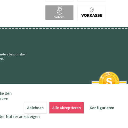
nders beschrieben
en.
die den
erken
SEHR GUT
4.83 / 5
Ablehnen
Alle akzeptieren
Konfigurieren
aus 145 Bewertungen
bei: amazon.de,
der Nutzer anzuzeigen.
shopvote.de