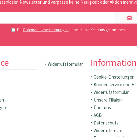
stenlosen Newsletter und verpasse keine Neuigkeit oder Aktion mehr vo
Die
Datenschutzbestimmungen
habe ich zur Kenntnis genommen.
ice
Informatio
Widerrufsformular
Cookie-Einstellungen
Kundenservice und Hil
Widerrufsformular
en
Unsere Filialen
gen
Über uns
AGB
Datenschutz
Widerrufsrecht