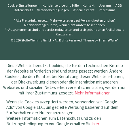
Cookie-Einstellungen
Kundenservice und Hilfe
Kontakt
Über uns
AGB
Datenschutz
Versandbedingungen
Widerrufsrecht
Impressum
* Alle Preise inkl. gesetzl. Mehrwertsteuer zzgl.
Versandkosten
und ggf.
Nachnahmegebühren, wenn nicht anders beschrieben
** Ausgenommen sind alle bereits reduzierten und preisgebundenen Artikel sowie
Kurzwaren.
© 2026 Stoffe Werning GmbH - All Rights Reserved. Theme by
ThemeWare®
Diese Website benutzt Cookies, die für den technischen Betrieb
der Website erforderlich sind und stets gesetzt werden. Andere
Cookies, die den Komfort bei Benutzung dieser Website erhöhen,
der Direktwerbung dienen oder die Interaktion mit anderen
Websites und sozialen Netzwerken vereinfachen sollen, werden nur
mit Ihrer Zustimmung gesetzt.
Mehr Informationen
Wenn alle Cookies akzeptiert werden, verwenden wir "Google
Ads" von Google LLC, um gezielte Werbung basierend auf dem
Surfverhalten der Nutzer anzuzeigen.
Weitere Informationen zum Datenschutz und zu den
Nutzungsbedingungen von Google erhalten Sie
hier
.