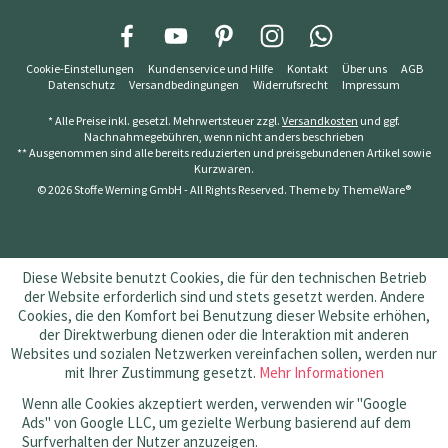
Cookie-Einstellungen
Kundenservice und Hilfe
Kontakt
Über uns
AGB
Datenschutz
Versandbedingungen
Widerrufsrecht
Impressum
* Alle Preise inkl. gesetzl. Mehrwertsteuer zzgl.
Versandkosten
und ggf.
Nachnahmegebühren, wenn nicht anders beschrieben
** Ausgenommen sind alle bereits reduzierten und preisgebundenen Artikel sowie
Kurzwaren.
© 2026 Stoffe Werning GmbH - All Rights Reserved. Theme by
ThemeWare®
Diese Website benutzt Cookies, die für den technischen Betrieb
der Website erforderlich sind und stets gesetzt werden. Andere
Cookies, die den Komfort bei Benutzung dieser Website erhöhen,
der Direktwerbung dienen oder die Interaktion mit anderen
Websites und sozialen Netzwerken vereinfachen sollen, werden nur
mit Ihrer Zustimmung gesetzt.
Mehr Informationen
Wenn alle Cookies akzeptiert werden, verwenden wir "Google
Ads" von Google LLC, um gezielte Werbung basierend auf dem
Surfverhalten der Nutzer anzuzeigen.