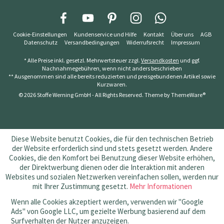
Cookie-Einstellungen
Kundenservice und Hilfe
Kontakt
Über uns
AGB
Datenschutz
Versandbedingungen
Widerrufsrecht
Impressum
* Alle Preise inkl. gesetzl. Mehrwertsteuer zzgl.
Versandkosten
und ggf.
Nachnahmegebühren, wenn nicht anders beschrieben
** Ausgenommen sind alle bereits reduzierten und preisgebundenen Artikel sowie
Kurzwaren.
© 2026 Stoffe Werning GmbH - All Rights Reserved. Theme by
ThemeWare®
Diese Website benutzt Cookies, die für den technischen Betrieb
der Website erforderlich sind und stets gesetzt werden. Andere
Cookies, die den Komfort bei Benutzung dieser Website erhöhen,
der Direktwerbung dienen oder die Interaktion mit anderen
Websites und sozialen Netzwerken vereinfachen sollen, werden nur
mit Ihrer Zustimmung gesetzt.
Mehr Informationen
Wenn alle Cookies akzeptiert werden, verwenden wir "Google
Ads" von Google LLC, um gezielte Werbung basierend auf dem
Surfverhalten der Nutzer anzuzeigen.