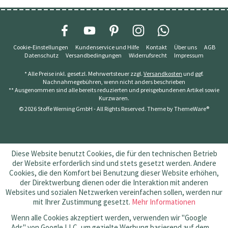
Cookie-Einstellungen
Kundenservice und Hilfe
Kontakt
Über uns
AGB
Datenschutz
Versandbedingungen
Widerrufsrecht
Impressum
* Alle Preise inkl. gesetzl. Mehrwertsteuer zzgl.
Versandkosten
und ggf.
Nachnahmegebühren, wenn nicht anders beschrieben
** Ausgenommen sind alle bereits reduzierten und preisgebundenen Artikel sowie
Kurzwaren.
© 2026 Stoffe Werning GmbH - All Rights Reserved. Theme by
ThemeWare®
Diese Website benutzt Cookies, die für den technischen Betrieb
der Website erforderlich sind und stets gesetzt werden. Andere
Cookies, die den Komfort bei Benutzung dieser Website erhöhen,
der Direktwerbung dienen oder die Interaktion mit anderen
Websites und sozialen Netzwerken vereinfachen sollen, werden nur
mit Ihrer Zustimmung gesetzt.
Mehr Informationen
Wenn alle Cookies akzeptiert werden, verwenden wir "Google
Ads" von Google LLC, um gezielte Werbung basierend auf dem