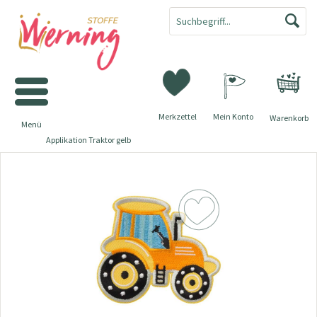
Merkzettel
Mein Konto
Warenkorb
Menü
Applikation Traktor gelb