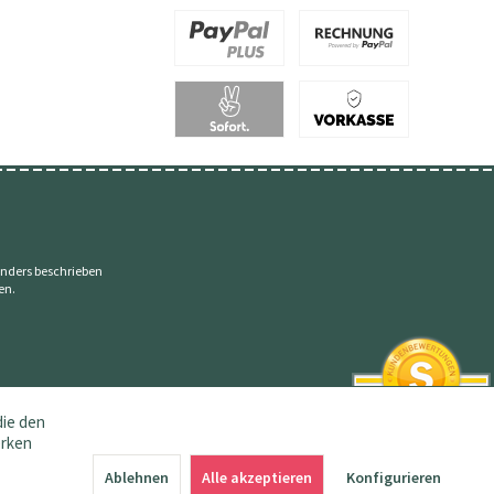
nders beschrieben
en.
die den
erken
SEHR GUT
4.83 / 5
Ablehnen
Alle akzeptieren
Konfigurieren
aus 145 Bewertungen