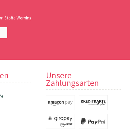
n Stoffe Werning.
nen
Unsere
Zahlungsarten
fe