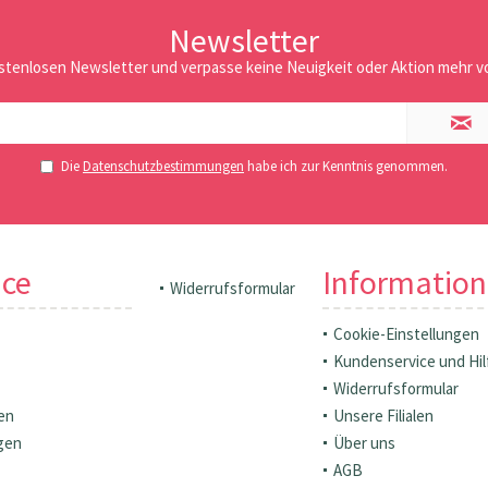
Newsletter
stenlosen Newsletter und verpasse keine Neuigkeit oder Aktion mehr vo
Die
Datenschutzbestimmungen
habe ich zur Kenntnis genommen.
ice
Informatio
Widerrufsformular
Cookie-Einstellungen
Kundenservice und Hil
Widerrufsformular
en
Unsere Filialen
gen
Über uns
AGB