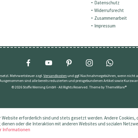
Datenschutz
Widerrufsrecht
Zusammenarbeit
Impressum
 gesetzl. Mehrwertsteuer zzgl.
Versandkosten
und ggf. Nachnahmegebühren, wenn nicht a
 Ausgenommen sind alle bereits reduzierten und preisgebundenen Artikel sowie Kurzwar
© 2026 Stoffe Werning GmbH - All Rights Reserved. Theme by
ThemeWare®
 Website erforderlich sind und stets gesetzt werden. Andere Cookies, 
dienen oder die Interaktion mit anderen Websites und sozialen Netzw
r Informationen