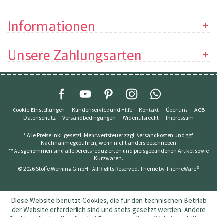
Informationen
Unsere Zahlungsarten
Cookie-Einstellungen
Kundenservice und Hilfe
Kontakt
Über uns
AGB
Datenschutz
Versandbedingungen
Widerrufsrecht
Impressum
* Alle Preise inkl. gesetzl. Mehrwertsteuer zzgl.
Versandkosten
und ggf.
Nachnahmegebühren, wenn nicht anders beschrieben
** Ausgenommen sind alle bereits reduzierten und preisgebundenen Artikel sowie
Kurzwaren.
© 2026 Stoffe Werning GmbH - All Rights Reserved. Theme by
ThemeWare®
Diese Website benutzt Cookies, die für den technischen Betrieb
der Website erforderlich sind und stets gesetzt werden. Andere