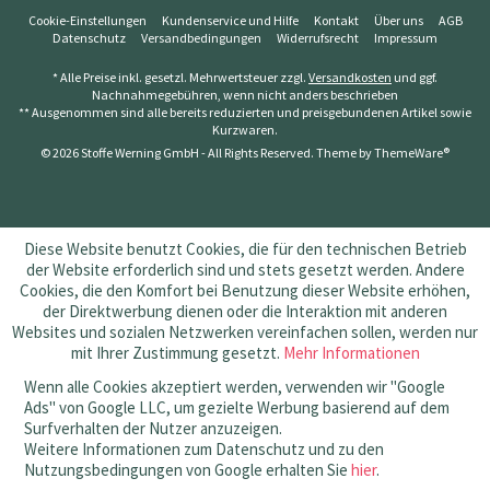
Cookie-Einstellungen
Kundenservice und Hilfe
Kontakt
Über uns
AGB
Datenschutz
Versandbedingungen
Widerrufsrecht
Impressum
* Alle Preise inkl. gesetzl. Mehrwertsteuer zzgl.
Versandkosten
und ggf.
Nachnahmegebühren, wenn nicht anders beschrieben
** Ausgenommen sind alle bereits reduzierten und preisgebundenen Artikel sowie
Kurzwaren.
© 2026 Stoffe Werning GmbH - All Rights Reserved. Theme by
ThemeWare®
Diese Website benutzt Cookies, die für den technischen Betrieb
der Website erforderlich sind und stets gesetzt werden. Andere
Cookies, die den Komfort bei Benutzung dieser Website erhöhen,
der Direktwerbung dienen oder die Interaktion mit anderen
Websites und sozialen Netzwerken vereinfachen sollen, werden nur
mit Ihrer Zustimmung gesetzt.
Mehr Informationen
Wenn alle Cookies akzeptiert werden, verwenden wir "Google
Ads" von Google LLC, um gezielte Werbung basierend auf dem
Surfverhalten der Nutzer anzuzeigen.
Weitere Informationen zum Datenschutz und zu den
Nutzungsbedingungen von Google erhalten Sie
hier
.