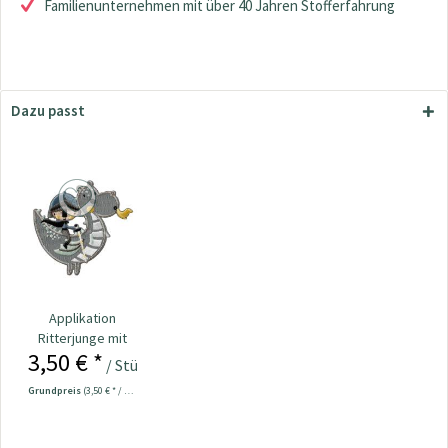
Familienunternehmen mit über 40 Jahren Stofferfahrung
Dazu passt
Applikation
Ritterjunge mit
3,50 € *
Drachen
/ Stück
Grundpreis
(3,50 € * / 1 Stück)