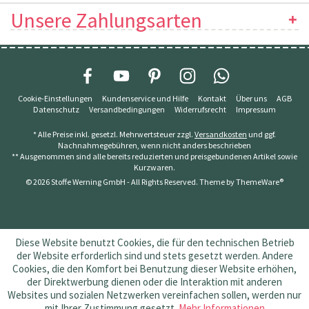
Unsere Zahlungsarten
Cookie-Einstellungen
Kundenservice und Hilfe
Kontakt
Über uns
AGB
Datenschutz
Versandbedingungen
Widerrufsrecht
Impressum
* Alle Preise inkl. gesetzl. Mehrwertsteuer zzgl.
Versandkosten
und ggf.
Nachnahmegebühren, wenn nicht anders beschrieben
** Ausgenommen sind alle bereits reduzierten und preisgebundenen Artikel sowie
Kurzwaren.
© 2026 Stoffe Werning GmbH - All Rights Reserved. Theme by
ThemeWare®
Diese Website benutzt Cookies, die für den technischen Betrieb
der Website erforderlich sind und stets gesetzt werden. Andere
Cookies, die den Komfort bei Benutzung dieser Website erhöhen,
der Direktwerbung dienen oder die Interaktion mit anderen
Websites und sozialen Netzwerken vereinfachen sollen, werden nur
mit Ihrer Zustimmung gesetzt.
Mehr Informationen