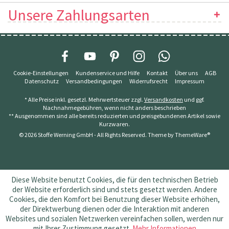
Unsere Zahlungsarten
Cookie-Einstellungen
Kundenservice und Hilfe
Kontakt
Über uns
AGB
Datenschutz
Versandbedingungen
Widerrufsrecht
Impressum
* Alle Preise inkl. gesetzl. Mehrwertsteuer zzgl.
Versandkosten
und ggf.
Nachnahmegebühren, wenn nicht anders beschrieben
** Ausgenommen sind alle bereits reduzierten und preisgebundenen Artikel sowie
Kurzwaren.
© 2026 Stoffe Werning GmbH - All Rights Reserved. Theme by
ThemeWare®
Diese Website benutzt Cookies, die für den technischen Betrieb
der Website erforderlich sind und stets gesetzt werden. Andere
Cookies, die den Komfort bei Benutzung dieser Website erhöhen,
der Direktwerbung dienen oder die Interaktion mit anderen
Websites und sozialen Netzwerken vereinfachen sollen, werden nur
mit Ihrer Zustimmung gesetzt.
Mehr Informationen