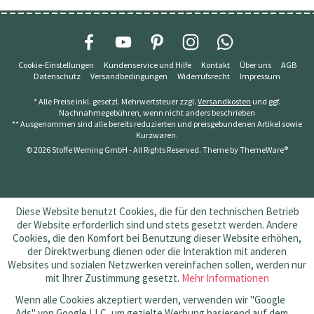
Cookie-Einstellungen
Kundenservice und Hilfe
Kontakt
Über uns
AGB
Datenschutz
Versandbedingungen
Widerrufsrecht
Impressum
* Alle Preise inkl. gesetzl. Mehrwertsteuer zzgl.
Versandkosten
und ggf.
Nachnahmegebühren, wenn nicht anders beschrieben
** Ausgenommen sind alle bereits reduzierten und preisgebundenen Artikel sowie
Kurzwaren.
© 2026 Stoffe Werning GmbH - All Rights Reserved. Theme by
ThemeWare®
Diese Website benutzt Cookies, die für den technischen Betrieb
der Website erforderlich sind und stets gesetzt werden. Andere
Cookies, die den Komfort bei Benutzung dieser Website erhöhen,
der Direktwerbung dienen oder die Interaktion mit anderen
Websites und sozialen Netzwerken vereinfachen sollen, werden nur
mit Ihrer Zustimmung gesetzt.
Mehr Informationen
Wenn alle Cookies akzeptiert werden, verwenden wir "Google
Ads" von Google LLC, um gezielte Werbung basierend auf dem