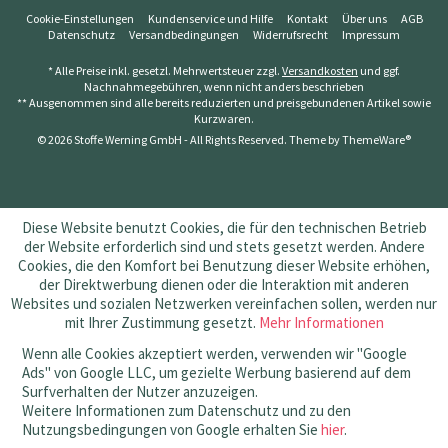
Cookie-Einstellungen
Kundenservice und Hilfe
Kontakt
Über uns
AGB
Datenschutz
Versandbedingungen
Widerrufsrecht
Impressum
* Alle Preise inkl. gesetzl. Mehrwertsteuer zzgl.
Versandkosten
und ggf.
Nachnahmegebühren, wenn nicht anders beschrieben
** Ausgenommen sind alle bereits reduzierten und preisgebundenen Artikel sowie
Kurzwaren.
© 2026 Stoffe Werning GmbH - All Rights Reserved. Theme by
ThemeWare®
Diese Website benutzt Cookies, die für den technischen Betrieb
der Website erforderlich sind und stets gesetzt werden. Andere
Cookies, die den Komfort bei Benutzung dieser Website erhöhen,
der Direktwerbung dienen oder die Interaktion mit anderen
Websites und sozialen Netzwerken vereinfachen sollen, werden nur
mit Ihrer Zustimmung gesetzt.
Mehr Informationen
Wenn alle Cookies akzeptiert werden, verwenden wir "Google
Ads" von Google LLC, um gezielte Werbung basierend auf dem
Surfverhalten der Nutzer anzuzeigen.
Weitere Informationen zum Datenschutz und zu den
Nutzungsbedingungen von Google erhalten Sie
hier
.