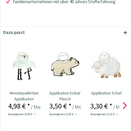
Familienunternehmen mit über 40 Jahren Stofferfahrung
Dazu passt
Wendepailletten
Applikation Eisbär
Applikation Schaf
Applikation
Plüsch
4,98 € *
3,50 € *
3,30 € *
Flamingos
/ Stück
/ Stück
/ Stück
Grundpreis
(4,98 € * / 1 Stück)
Grundpreis
(3,50 € * / 1 Stück)
Grundpreis
(3,30 € * / 1 Stück)