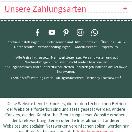
Unsere Zahlungsarten
Cookie-Einstellungen
Kundenservice und Hilfe
Kontakt
Über uns
AGB
Datenschutz
Versandbedingungen
Widerrufsrecht
Impressum
* Alle Preise inkl. gesetzl. Mehrwertsteuer zzgl.
Versandkosten
und ggf.
Nachnahmegebühren, wenn nicht anders beschrieben
** Ausgenommen sind alle bereits reduzierten und preisgebundenen Artikel sowie
Kurzwaren.
© 2026 Stoffe Werning GmbH - All Rights Reserved. Theme by
ThemeWare®
Diese Website benutzt Cookies, die für den technischen Betrieb
der Website erforderlich sind und stets gesetzt werden. Andere
Cookies, die den Komfort bei Benutzung dieser Website erhöhen,
der Direktwerbung dienen oder die Interaktion mit anderen
Websites und sozialen Netzwerken vereinfachen sollen, werden nur
mit Ihrer Zustimmung gesetzt.
Mehr Informationen