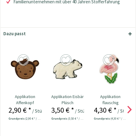
Familienunternehmen mit über 40 Jahren Stofferfahrung
Dazu passt
Applikation
Applikation Eisbär
Applikation
Affenkopf
Plüsch
flauschig
2,90 € *
3,50 € *
4,30 € *
Flamingo
/ Stück
/ Stück
/ Stück
Grundpreis
(2,90 € * / 1 Stück)
Grundpreis
(3,50 € * / 1 Stück)
Grundpreis
(4,30 € * / 1 Stück)