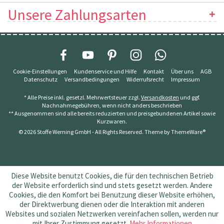
Unsere Zahlungsarten
Cookie-Einstellungen
Kundenservice und Hilfe
Kontakt
Über uns
AGB
Datenschutz
Versandbedingungen
Widerrufsrecht
Impressum
* Alle Preise inkl. gesetzl. Mehrwertsteuer zzgl.
Versandkosten
und ggf.
Nachnahmegebühren, wenn nicht anders beschrieben
** Ausgenommen sind alle bereits reduzierten und preisgebundenen Artikel sowie
Kurzwaren.
© 2026 Stoffe Werning GmbH - All Rights Reserved. Theme by
ThemeWare®
Diese Website benutzt Cookies, die für den technischen Betrieb
der Website erforderlich sind und stets gesetzt werden. Andere
Cookies, die den Komfort bei Benutzung dieser Website erhöhen,
der Direktwerbung dienen oder die Interaktion mit anderen
Websites und sozialen Netzwerken vereinfachen sollen, werden nur
mit Ihrer Zustimmung gesetzt.
Mehr Informationen