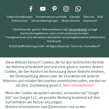
Cookie-Einstellungen
Kundenservice und Hilfe
Kontakt
Über uns
AGB
Datenschutz
Versandbedingungen
Widerrufsrecht
Impressum
* Alle Preise inkl. gesetzl. Mehrwertsteuer zzgl.
Versandkosten
und ggf.
Nachnahmegebühren, wenn nicht anders beschrieben
** Ausgenommen sind alle bereits reduzierten und preisgebundenen Artikel sowie
Kurzwaren.
© 2026 Stoffe Werning GmbH - All Rights Reserved. Theme by
ThemeWare®
Diese Website benutzt Cookies, die für den technischen Betrieb
der Website erforderlich sind und stets gesetzt werden. Andere
Cookies, die den Komfort bei Benutzung dieser Website erhöhen,
der Direktwerbung dienen oder die Interaktion mit anderen
Websites und sozialen Netzwerken vereinfachen sollen, werden nur
mit Ihrer Zustimmung gesetzt.
Mehr Informationen
Wenn alle Cookies akzeptiert werden, verwenden wir "Google
Ads" von Google LLC, um gezielte Werbung basierend auf dem
Surfverhalten der Nutzer anzuzeigen.
Weitere Informationen zum Datenschutz und zu den