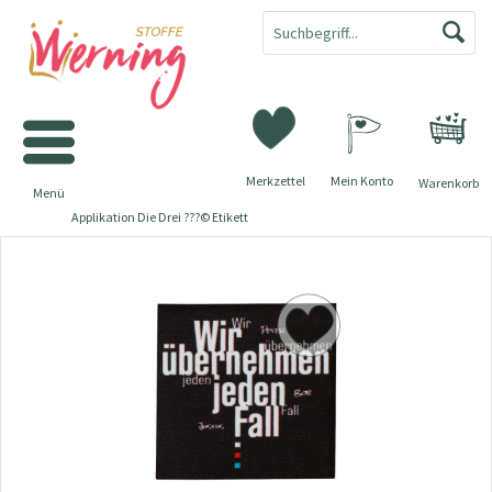
Merkzettel
Mein Konto
Warenkorb
Menü
Applikation Die Drei ???© Etikett