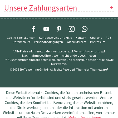
Unsere Zahlungsarten
Cookie-Einstellungen
Kundenservice und Hilfe
Kontakt
Über uns
AGB
Datenschutz
Versandbedingungen
Widerrufsrecht
Impressum
* Alle Preise inkl. gesetzl. Mehrwertsteuer zzgl.
Versandkosten
und ggf.
Nachnahmegebühren, wenn nicht anders beschrieben
** Ausgenommen sind alle bereits reduzierten und preisgebundenen Artikel sowie
Kurzwaren.
© 2026 Stoffe Werning GmbH - All Rights Reserved. Theme by
ThemeWare®
Diese Website benutzt Cookies, die für den technischen Betrieb
der Website erforderlich sind und stets gesetzt werden. Andere
Cookies, die den Komfort bei Benutzung dieser Website erhöhen,
der Direktwerbung dienen oder die Interaktion mit anderen
Websites und sozialen Netzwerken vereinfachen sollen, werden nur
mit Ihrer Zustimmung gesetzt.
Mehr Informationen