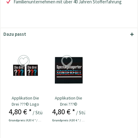
Familienunternehmen mit über 40 Jahren Stofferfahrung
Dazu passt
Applikation Die
Applikation Die
Drei ???© Logo
Drei ???©
4,80 € *
4,80 € *
Set
Sonderfall
/ Stück
/ Stück
Grundpreis
(4,80 € * / 1 Stück)
Grundpreis
(4,80 € * / 1 Stück)