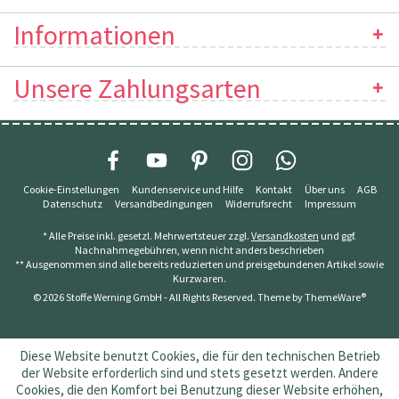
Informationen
Unsere Zahlungsarten
Cookie-Einstellungen
Kundenservice und Hilfe
Kontakt
Über uns
AGB
Datenschutz
Versandbedingungen
Widerrufsrecht
Impressum
* Alle Preise inkl. gesetzl. Mehrwertsteuer zzgl.
Versandkosten
und ggf.
Nachnahmegebühren, wenn nicht anders beschrieben
** Ausgenommen sind alle bereits reduzierten und preisgebundenen Artikel sowie
Kurzwaren.
© 2026 Stoffe Werning GmbH - All Rights Reserved. Theme by
ThemeWare®
Diese Website benutzt Cookies, die für den technischen Betrieb
der Website erforderlich sind und stets gesetzt werden. Andere
Cookies, die den Komfort bei Benutzung dieser Website erhöhen,