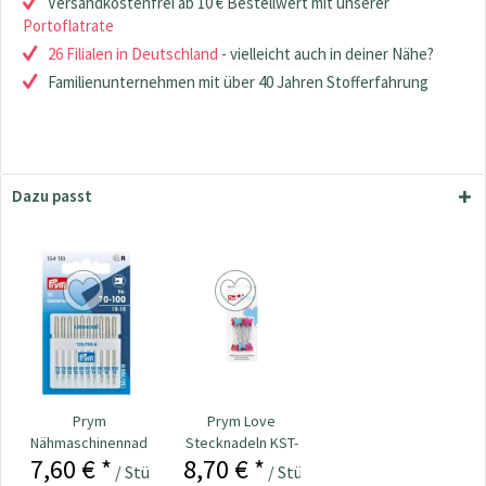
Versandkostenfrei ab 10 € Bestellwert mit unserer
Portoflatrate
26 Filialen in Deutschland
- vielleicht auch in deiner Nähe?
Familienunternehmen mit über 40 Jahren Stofferfahrung
Dazu passt
Prym
Prym Love
Nähmaschinennadeln
Stecknadeln KST-
7,60 € *
8,70 € *
130/705
Kopf 50 x 0,60...
/ Stück
/ Stück