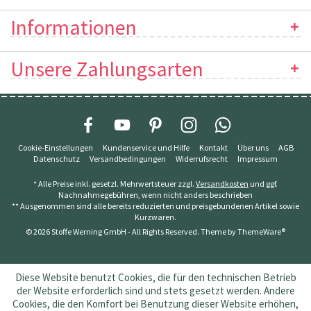
Informationen
Unsere Zahlungsarten
Cookie-Einstellungen
Kundenservice und Hilfe
Kontakt
Über uns
AGB
Datenschutz
Versandbedingungen
Widerrufsrecht
Impressum
* Alle Preise inkl. gesetzl. Mehrwertsteuer zzgl.
Versandkosten
und ggf.
Nachnahmegebühren, wenn nicht anders beschrieben
** Ausgenommen sind alle bereits reduzierten und preisgebundenen Artikel sowie
Kurzwaren.
© 2026 Stoffe Werning GmbH - All Rights Reserved. Theme by
ThemeWare®
Diese Website benutzt Cookies, die für den technischen Betrieb
der Website erforderlich sind und stets gesetzt werden. Andere
Cookies, die den Komfort bei Benutzung dieser Website erhöhen,